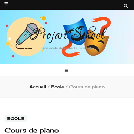
Projart'School
Une école de comédie musicale
Accueil
/
Ecole
/
Cours de piano
ECOLE
Cours de piano